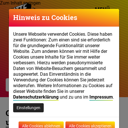
Zum Inhalt springen
Hinweis zu Cookies
Unsere Webseite verwendet Cookies. Diese haben
zwei Funktionen: Zum einen sind sie erforderlich
für die grundlegende Funktionalität unserer
Website. Zum anderen können wir mit Hilfe der
Cookies unsere Inhalte für Sie immer weiter
verbessern. Hierzu werden pseudonymisierte
Daten von Website-Besuchern gesammelt und
ausgewertet. Das Einverständnis in die
Verwendung der Cookies können Sie jederzeit
Haltung zeigen
widerrufen. Weitere Informationen zu Cookies auf
dieser Website finden Sie in unserer
Datenschutzerklärung
und zu uns im
Impressum
.
Einstellungen
Gegen Hatespeech
und Fake News!
Alle Cookies ablehnen
Alle Cookies akzeptieren