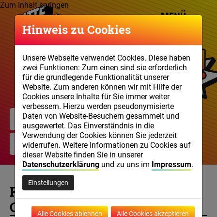
Zum Inhalt springen
Hinweis zu Cookies
Unsere Webseite verwendet Cookies. Diese haben
zwei Funktionen: Zum einen sind sie erforderlich
für die grundlegende Funktionalität unserer
Website. Zum anderen können wir mit Hilfe der
Cookies unsere Inhalte für Sie immer weiter
verbessern. Hierzu werden pseudonymisierte
Daten von Website-Besuchern gesammelt und
#ZeichenSetzen-Challenge
ausgewertet. Das Einverständnis in die
Verwendung der Cookies können Sie jederzeit
Faktencheck!
widerrufen. Weitere Informationen zu Cookies auf
dieser Website finden Sie in unserer
Datenschutzerklärung
und zu uns im
Impressum
.
Einstellungen
Fake und Hate kontern?
Challenge accepted!
Alle Cookies ablehnen
Alle Cookies akzeptieren