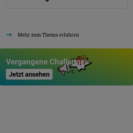
Mehr zum Thema erfahren
Vergangene Challenges
Jetzt ansehen
BITTE WAS?! Kontern gegen Fake und Hass ist Bestandteil von
#RespektBW
, einer Kampagne der Landesregierung zum gesellschaftlichen
Zusammenhalt und für eine respektvolle Diskussionskultur in den sozialen
Medien.