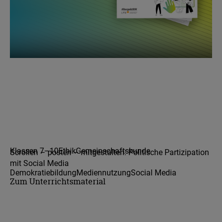
Klassen 7–10
Ethik
Gemeinschaftskunde
Scrollen – posten – mitgestalten: Politische Partizipation
mit Social Media
Demokratiebildung
Mediennutzung
Social Media
Zum Unterrichtsmaterial