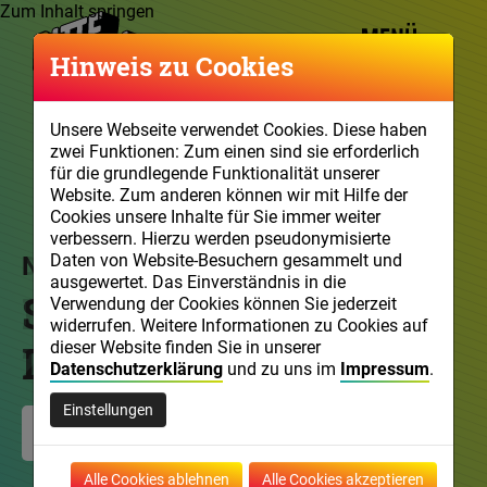
Zum Inhalt springen
Hinweis zu Cookies
Unsere Webseite verwendet Cookies. Diese haben
zwei Funktionen: Zum einen sind sie erforderlich
für die grundlegende Funktionalität unserer
Website. Zum anderen können wir mit Hilfe der
Cookies unsere Inhalte für Sie immer weiter
verbessern. Hierzu werden pseudonymisierte
Neues Material
Das war #ZeichenSetzen
Daten von Website-Besuchern gesammelt und
ausgewertet. Das Einverständnis in die
Social Media und
Mitreden im Netz
Verwendung der Cookies können Sie jederzeit
widerrufen. Weitere Informationen zu Cookies auf
Demokratie
2025 & 2026
dieser Website finden Sie in unserer
Datenschutzerklärung
und zu uns im
Impressum
.
Einstellungen
Zum Material
Jetzt Gewinnerbeiträge ansehen
Alle Cookies ablehnen
Alle Cookies akzeptieren